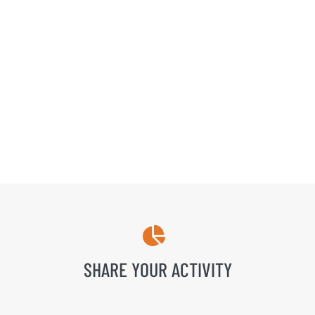
enim ad minim veniam, quis nostrud
exercitation.
LEARN MORE ABOUT AVADA
SHARE YOUR ACTIVITY